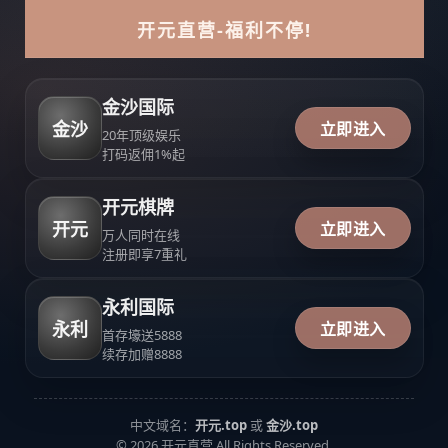
开元直营-福利不停!
金沙国际
金沙
立即进入
20年顶级娱乐
打码返佣1%起
开元棋牌
开元
立即进入
万人同时在线
注册即享7重礼
永利国际
永利
立即进入
首存壕送5888
续存加赠8888
中文域名：
开元.top
或
金沙.top
© 2026 开元直营 All Rights Reserved.